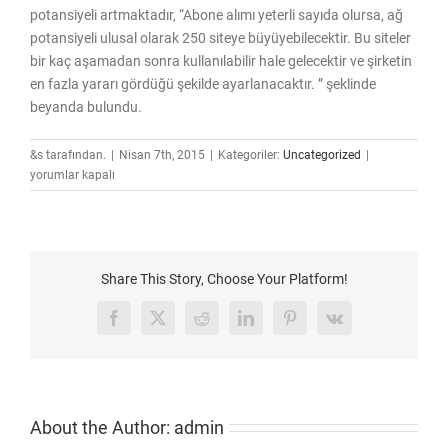
potansiyeli artmaktadır, “Abone alımı yeterli sayıda olursa, ağ
potansiyeli ulusal olarak 250 siteye büyüyebilecektir. Bu siteler
bir kaç aşamadan sonra kullanılabilir hale gelecektir ve şirketin
en fazla yararı gördüğü şekilde ayarlanacaktır. ” şeklinde
beyanda bulundu.
Dünyanın
&s tarafından.
|
Nisan 7th, 2015
|
Kategoriler:
Uncategorized
|
En
yorumlar kapalı
Büyük
MPT
Analog
Trunk
Telsiz
Share This Story, Choose Your Platform!
Altyapısı
Hytera
Facebook
X
Reddit
LinkedIn
Pinterest
Vk
ile
DMR
Tier
3
Dijitale
About the Author:
admin
Geçiyor