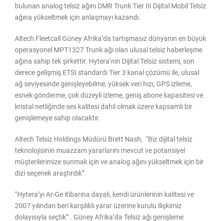
bulunan analog telsiz ağını DMR Trunk Tier III Dijital Mobil Telsiz
ağına yükseltmek için anlaşmayı kazandı.
Altech Fleetcall Güney Afrika’da tartışmasız dünyanın en büyük
operasyonel MPT1327 Trunk ağı olan ulusal telsiz haberleşme
ağına sahip tek şirkettir. Hytera’nın Dijital Telsiz sistemi, son
derece gelişmiş ETSI standardı Tier 3 kanal çözümü ile, ulusal
ağ seviyesinde genişleyebilme, yüksek veri hızı, GPS izleme,
esnek gönderme, çok düzeyli izleme, geniş abone kapasitesi ve
kristal netliğinde ses kalitesi dahil olmak üzere kapsamlı bir
genişlemeye sahip olacaktır.
Altech Telsiz Holdings Müdürü Brett Nash, “Biz dijital telsiz
teknolojisinin muazzam yararlarını mevcut ve potansiyel
müşterilerimize sunmak için ve analog ağını yükseltmek için bir
dizi seçenek araştırdık”.
“Hytera’yı Ar-Ge itibarına dayalı, kendi ürünlerinin kalitesi ve
2007 yılından beri karşılıklı yarar üzerine kurulu ilişkimiz
dolayısıyla seçtik” . Güney Afrika’da Telsiz ağı genişleme