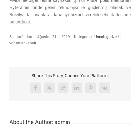
PMDF ile diğer resmi kaynaklar, Şimdi PMDF polis memurları
Hytera’nın önde gelen teknolojisi ile güçlenmiş olacak ve
Brezilya’da insanlara daha iyi hizmet verebilecetir ifadesinde
bulundular.
Hytera
&s tarafından.
|
Ağustos 21st, 2019
|
Kategoriler:
Uncategorized
|
Brezilya
yorumlar kapalı
Askeri
Polisi’ne
6.000
Tetra
Terminali
Share This Story, Choose Your Platform!
Sağladı
için
Facebook
X
Reddit
LinkedIn
Pinterest
Vk
About the Author:
admin