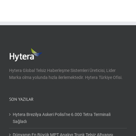
Hytera Global Telsiz Haberleşme Sistemleri Üreticisi, Lider
Marka olma yolunda hızla ilerlemektedir. Hytera Türkiye Ofisi.
SON YAZILAR
Hytera Brezilya Askeri Polisi’ne 6.000 Tetra Terminali
Sağladı
Dünyanın En Büyük MPT Analog Trunk Telsiz Altyapısı