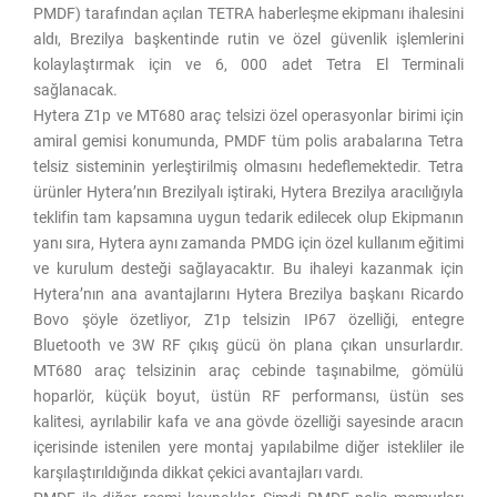
PMDF) tarafından açılan TETRA haberleşme ekipmanı ihalesini
aldı, Brezilya başkentinde rutin ve özel güvenlik işlemlerini
kolaylaştırmak için ve 6, 000 adet Tetra El Terminali
sağlanacak.
Hytera Z1p ve MT680 araç telsizi özel operasyonlar birimi için
amiral gemisi konumunda, PMDF tüm polis arabalarına Tetra
telsiz sisteminin yerleştirilmiş olmasını hedeflemektedir. Tetra
ürünler Hytera’nın Brezilyalı iştiraki, Hytera Brezilya aracılığıyla
teklifin tam kapsamına uygun tedarik edilecek olup Ekipmanın
yanı sıra, Hytera aynı zamanda PMDG için özel kullanım eğitimi
ve kurulum desteği sağlayacaktır. Bu ihaleyi kazanmak için
Hytera’nın ana avantajlarını Hytera Brezilya başkanı Ricardo
Bovo şöyle özetliyor, Z1p telsizin IP67 özelliği, entegre
Bluetooth ve 3W RF çıkış gücü ön plana çıkan unsurlardır.
MT680 araç telsizinin araç cebinde taşınabilme, gömülü
hoparlör, küçük boyut, üstün RF performansı, üstün ses
kalitesi, ayrılabilir kafa ve ana gövde özelliği sayesinde aracın
içerisinde istenilen yere montaj yapılabilme diğer istekliler ile
karşılaştırıldığında dikkat çekici avantajları vardı.